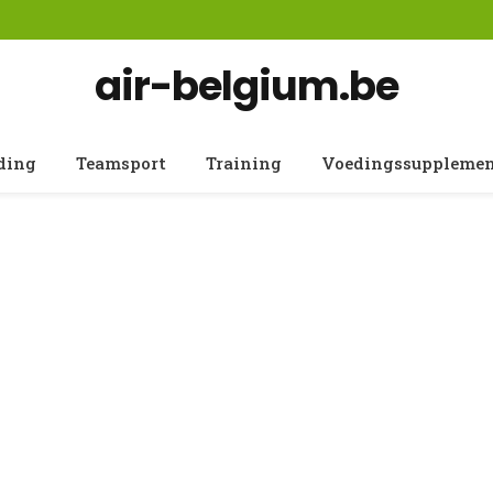
air-belgium.be
ding
Teamsport
Training
Voedingssuppleme