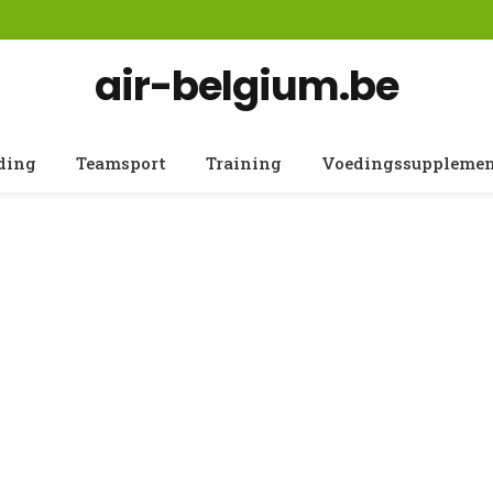
air-belgium.be
ding
Teamsport
Training
Voedingssuppleme