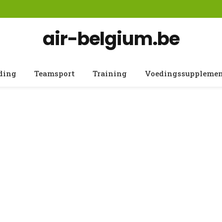
air-belgium.be
ding
Teamsport
Training
Voedingssuppleme