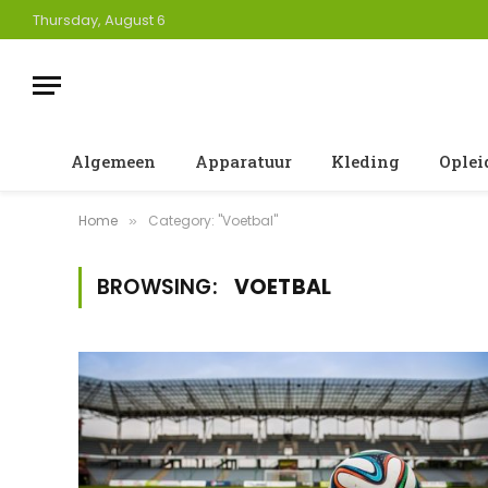
Thursday, August 6
Algemeen
Apparatuur
Kleding
Oplei
Home
Category: "Voetbal"
»
BROWSING:
VOETBAL