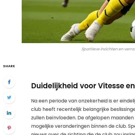
Sportieve inzichten en verr
SHARE
Duidelijkheid voor Vitesse e
Na een periode van onzekerheid is er eindelij
club heeft recentelijk belangrijke besliss
zullen beïnvloeden. De afgelopen maanden 
mogelijke veranderingen binnen de club. Sp
nieuws over de richting die de club zou insl