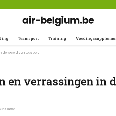
air-belgium.be
ding
Teamsport
Training
Voedingssuppleme
in de wereld van topsport
n en verrassingen in 
Mins Read