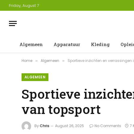
Friday, August 7
Algemeen
Apparatuur
Kleding
Oplei
Home
Algemeen
Sportieve inzichten en verrassingen 
»
»
ALGEMEEN
Sportieve inzichte
van topsport
By
Chris
August 26, 2025
No Comments
7 