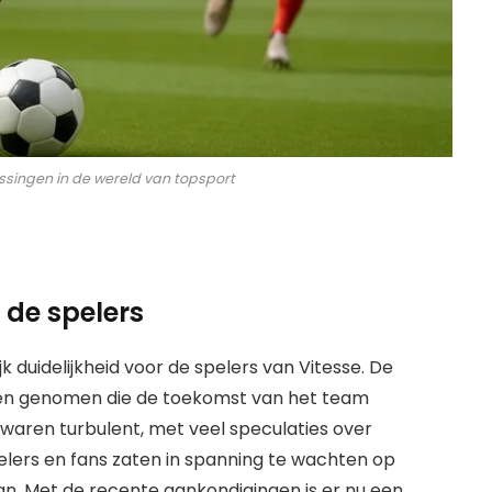
assingen in de wereld van topsport
n de spelers
k duidelijkheid voor de spelers van Vitesse. De
ingen genomen die de toekomst van het team
waren turbulent, met veel speculaties over
elers en fans zaten in spanning te wachten op
aan. Met de recente aankondigingen is er nu een